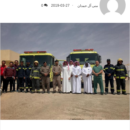
منى آل حمدان
2019-03-27
0