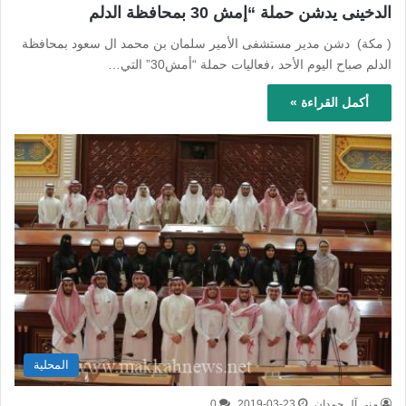
الدخينى يدشن حملة “إمش 30 بمحافظة الدلم
( مكة) دشن مدير مستشفى الأمير سلمان بن محمد ال سعود بمحافظة
الدلم صباح اليوم الأحد ،فعاليات حملة “أمش30” التي…
أكمل القراءة »
المحلية
منى آل حمدان
2019-03-23
0