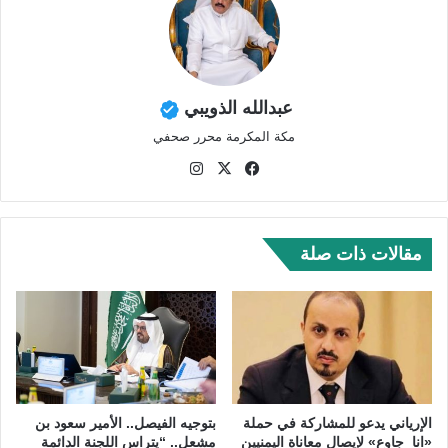
عبدالله الذويبي
مكة المكرمة محرر صحفي
في
‫X
انس
سب
تقر
وك
ام
مقالات ذات صلة
الإرياني يدعو للمشاركة في حملة
بتوجيه الفيصل.. الأمير سعود بن
«انا_جاوع» لإيصال معاناة اليمنيين
مشعل.. “يتراس اللجنة الدائمة