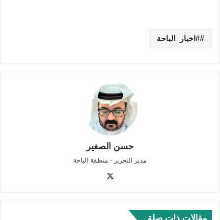
#اخبار_الباحة
حسن الصغير
مدير التحرير - منطقة الباحة
‫X
مقالات ذات صلة