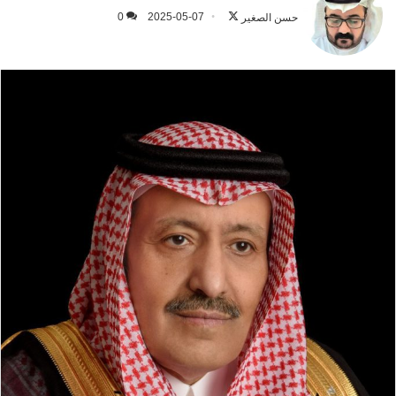
على
حسن الصغير
2025-05-07
0
X