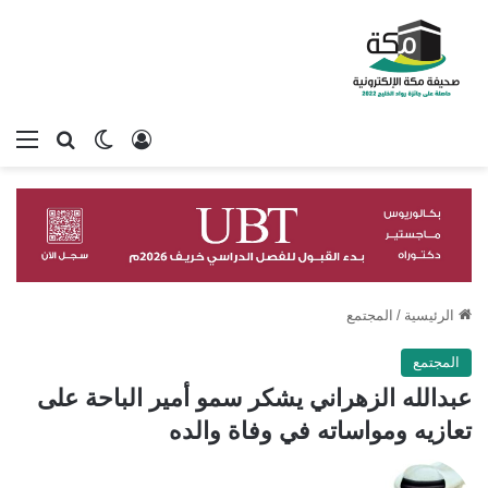
تسجيل الدخول
بحث عن
الوضع المظلم
الق
الرئيسية
/
المجتمع
المجتمع
عبدالله الزهراني يشكر سمو أمير الباحة على
تعازيه ومواساته في وفاة والده
تابع