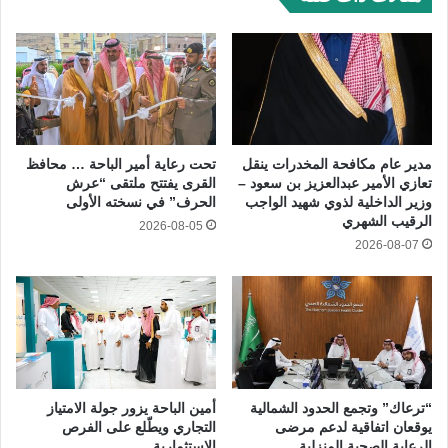
مدير عام مكافحة المخدرات ينقل
تحت رعاية أمير الباحة … محافظ
تعازي الأمير عبدالعزيز بن سعود –
القرى يفتتح ملتقى “عرش
وزير الداخلية لذوي شهيد الواجب
الحرف” في نسخته الأولى
الرقيب الشهري
2026-08-05
2026-08-07
“ترعاك” وتجمع الحدود الشمالية
أمين الباحة يزور جولة الامتياز
يوقعان اتفاقية لدعم مرضى
التجاري ويطّلع على الفرص
الرعاية الصحية المنزلية
الاستثمارية