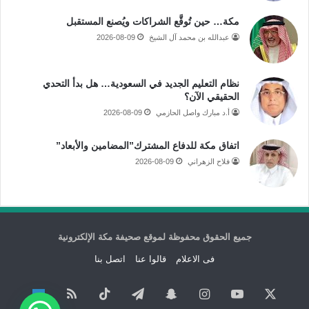
مكة… حين تُوقَّع الشراكات ويُصنع المستقبل
عبدالله بن محمد آل الشيخ
2026-08-09
نظام التعليم الجديد في السعودية… هل بدأ التحدي
الحقيقي الآن؟
أ.د مبارك واصل الحازمي
2026-08-09
اتفاق مكة للدفاع المشترك”المضامين والأبعاد”
فلاح الزهراني
2026-08-09
جميع الحقوق محفوظة لموقع صحيفة مكة الإلكترونية
فى الاعلام
قالوا عنا
اتصل بنا
‫X
‫YouTube
انستقرام
سناب
تيلقرام
‫TikTok
ملخص
نبض