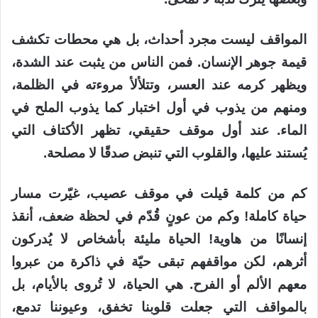
المواقف ليست مجرد أحداث، بل هي محطات تكشف
قيمة جوهر الإنسان. فمن الناس من يثبت عند الشدة،
ويظهر كرمه عند العسر، وتتلألأ مروءته في الظلمة،
ومنهم من يذوب في أول اختبار كما يذوب الملح في
الماء. عند أول موقف حقيقي، تظهر الأكتاف التي
يُستند عليها، والقلوب التي تنبض صدقًا لا مصلحة.
كم من كلمة قيلت في موقف عصيب، غيّرت مسار
حياة كاملة! وكم من عونٍ قُدّم في لحظة ضعف، أنقذ
إنسانًا من هاوية! الحياة مليئة بأشخاص لا يُدركون
أثرهم، لكن مواقفهم تبقى حيّة في ذاكرة من عبروا
معهم الألم أو الفرح. هي الحياة، لا تُروى بالأيام، بل
بالمواقف التي جعلت قلوبنا تخفق، وعيوننا تدمع،