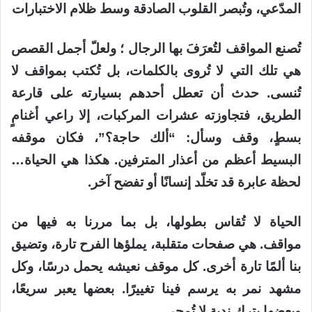
المدّعي، وتُبصر القلوب الصادقة وسط ظلام الاختبارات
تُصنع المواقف لتُعرَفَ بها الرجال ؛
ولعلّ أجمل القصص
هي تلك التي لا تُروى بالكلمات، بل تُكتب بمواقف لا
تُنسى. حدث أن تعطل أحدهم بسيارته على قارعة
الطريق، فتجاوزته عشرات المركبات، إلا راعي أغنامٍ
بسطٍ، وقف وسأل: “ألك حاجة؟”، فكان موقفه
البسيط أعظم من أعذار المترفين. هكذا هي الحياة…
لحظة عابرة قد تخلّد إنسانًا أو تفضح آخر.
الحياة لا تُقاس بطولها، بل بما مررنا به فيها من
مواقف. هي صفحات متقلبة، يملؤها الفرح تارة، وتضيق
بنا ألمًا تارة أخرى. كل موقف نعيشه يحمل درسًا، وكل
مشهد نمر به يرسم فينا تغييرًا. بعضها يعبر سريعًا،
وبعضها يترك ندبة لا تُمحى.