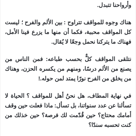
وأرواحنا تتبدل.
هناك وجوه للمواقف تتراوح : بين الألم والفرح ؛
ليست
كل المواقف محببة، فكما أن منها ما يزرع فينا الأمل،
فهناك ما يتركنا نحمل وجعًا لا يُقال.
نتلقى المواقف كلٌّ بحسب طباعه: فمن الناس من
يصنع من الألم درسًا، ومنهم من يكسره الحزن، وهناك
من يخلق من الفرح نورًا يمتد لمن حوله.!
في نهاية المطاف، هل نحنُ أهل للمواقف ؟
الحياة لا
تسألنا عن عدد سنواتنا، بل تسأل: ماذا فعلت حين وقف
أمامك محتاج؟ حين قُدّمت لك فرصة؟ حين خذلك من
كنت تحسبه سندًا؟