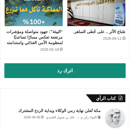
صُناع الأثر .. على خُطى الساهر.
“البيئة”: جهود متواصلة ومؤشرات
مرتفعة تعكس مسارًا تصاعديًا
2026-06-11
لمنظومة الأمن الغذائي واستدامته
2026-05-18
اترك رد
كتاب الرأي
مكة تُعلن نهاية زمن الوكلاء وبداية الردع المشترك
اللواء ركن م. د . خالد بن شويل الغامدي
2026-08-08