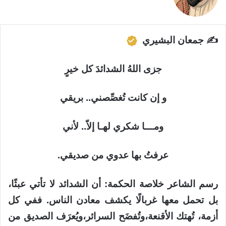
✍️
جمعان البشيري
جزى اللهُ الشدائدَ كل خيرٍ
و إن كانت تُغصِّصني.. بريقي
ومـــا شكري لهـا إلاّ.. لأني
عرفتُ بها عدوي من صديقي.
رسم الشاعر خلاصة الحكمة: أن الشدائد لا تأتي عبثًا،
بل تحمل معها غربالًا يكشف معادن الناس. ففي كل
أزمة، تُهتك الأقنعة،وتُفضَح السرائر،ويُعرَف الصديق من