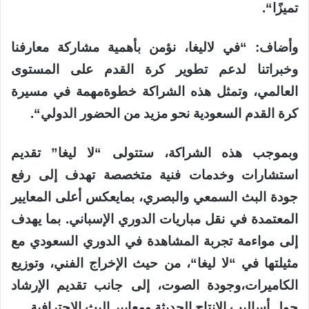
تميزًا
“.
وأضاف:
“
في
لاليغا
،
نؤمن بأهمية
مشاركة
معارفنا
وخبراتنا لدعم
تطوير
كرة
القدم
على
المستوى
العالمي،
وتمثل
هذه
الشراكة خطوة
مهمة
في
مسيرة
كرة
القدم
السعودية
نحو
مزيد
من
الحضور الدولي
“.
وبموجب
هذه
الشراكة،
ستتولى
“
لا
ليغا
”
تقديم
استشارات وخدمات فنية متخصصة تهدف إلى رفع
جودة
البث
السمعي والبصري
،
بما
يعكس
أعلى
المعايير
المعتمدة
في
نقل
مباريات الدوري
الإسباني
.
بما يهدف
إلى
مواءمة
تجربة
المشاهدة في
الدوري
السعودي
مع
مثيلتها
في
“
لا
ليغا
“
،
من
حيث
الإخراج الفني،
و
توزيع
الكاميرات،
و
جودة
الصوت،
إلى
جانب
تقديم
الإرشاد
حول
أساليب
الإنتاج
الحديثة
ومعايير
البث
الاحترافية
.