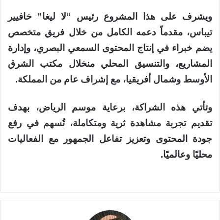
ويشرف
على
هذا
المشروع
رئيس
“
لا
ليغا
”
خافيير
تيباس
،
مقدماً
دعمه
الكامل
من
خلال
فريق
متخصص
يضم
خبراء
في
إنتاج المحتوى
السمعي
البصري،
وإدارة
المشاريع،
والتنسيق
المحلي
من
خلال
مكتب
الشرق
الأوسط
وشمال
أفريقيا،
مع
إشراف
عام
من المملكة
.
وتأتي
هذه
الشراكة،
برعاية
موسم
الرياض،
بهدف
تقديم
تجربة مشاهدة
ثرية
ومتكاملة،
تُسهم
في
رفع
جودة
المحتوى
وتعزيز
تفاعل الجمهور
مع
الفعاليات
محليًا
وعالميًا
.