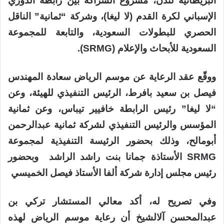
البريطانية
لندن،
مشروع
الشراكة
بين
رابطة
الدوري
الإسباني
لكرة
القدم
(
لا
ليغا
)
،
وشركة
“
ثمانية
”
الناقل
الحصري
للبطولات
السعودية
،
والتابعة
للمجموعة
السعودية
للأبحاث
والإعلام
(
SRMG
).
ووقّع
عقد
الرعاية
عن موسم الرياض
سعادة
المهندس
فيصل
بن
سعيد
بافرط
،
الرئيس
التنفيذي
للهيئة،
وعن
“
لا
ليغا
”
رئيس
الرابطة
خافيير
تيباس
،
و
عن ثمانية
المؤسس و
الرئيس
التنفيذي
لشركة
ثمانية
عبدالرحمن
أبومالح
، وذلك بحضور
الرئيس
ة
التنفيذي
ة
لمجموعة
SRMG
الأستاذة
جمانا
بنت راشد
الراشد
وبحضور
رئيس مجلس إدارة شركة ألفا الأستاذ فيصل الخميسي
وفي
تصريح
له،
أكد
معالي
المستشار
تركي
بن
عبدالمحسن
آل
الشيخ
أن
رعاية
موسم
الرياض
لهذه