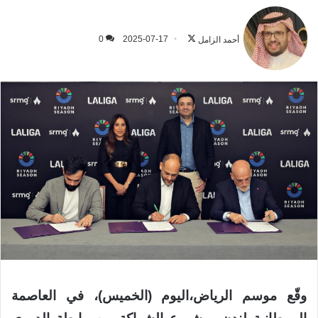
تابع
على
أحمد الزامل
2025-07-17
0
X
وقّع
موسم
الرياض،
اليوم
(
الخميس
)
،
في
العاصمة