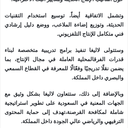
وتشمل
الاتفاقية
أيضاً،
توسيع
استخدام
التقنيات
الحديثة،
وتوزيع إضاءة
الملاعب،
ووضع
دليل
إرشادي
فني
متكامل
للإنتاج
التلفزيوني
.
وستتولى
لاليغا
تنفيذ
برامج
تدريبية
متخصصة
لبناء
قدرات
الفرق
المحلية
العاملة
في
مجال
الإنتاج،
بما
يضمن
نقلًا
تدريجيًا
وفعّالًا
للمعرفة
في
القطاع
السمعي
والبصري
داخل
المملكة
.
وبالإضافة
إلى
ذلك،
س
تتعاون
لاليغا
بشكل
وثيق
مع
الجهات
المعنية
في
السعودية
على
تطوير
استراتيجية
شاملة
لمكافحة
القرصنة،
تهدف
إلى
حماية
المحتوى
الترفيهي
والرياضي
عالي
الجودة
داخل
المملكة
.