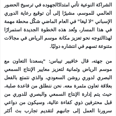
الشراكة
النوعية
تأتي
امتدادًا
لجهوده
في
ترسيخ
الحضور
العالمي
للموسم،
مشيرًا
إلى
أن
توقيع رعاية
الدوري
الإسباني
“
لا
ليغا
”
في
العام
الماضي
شكّل
محطة
مهمة
في
هذا
المسار،
وتُعد
هذه
الخطوة
الجديدة
استمرارًا
لهذا
التوجه
نحو
تعزيز
مكانة
موسم
الرياض
في
مجالات
متنوعة
تسهم
في
انتشاره
دوليًا
.
من
جهته،
قال
خافيير
تيباس
: “
يسعدنا
التعاون
مع
موسم
الرياض وثمانية
لتعزيز
معايير
الإنتاج
السمعي
البصري
لدوري
روشن
السعودي،
والذي
نتمتع
بالفعل
بعلاقة
تعاون
مثمرة
معه
.
نحن
ننطلق من
قاعدة
صلبة،
حيث
يتم
إدارة
الإنتاج
السمعي
والبصري
للدوري
من
قبل
محترفين
ذوي
كفاءة
عالية،
وسيكون
من
دواعي
سرورنا العمل
إلى
جانبهم
لتقديم
تجارب
بث
أكثر