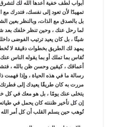
أبواب لطف خفية أعدها الله لك لتشرق
تمهيدًا لأن تعود إلى نفسك، فتدرك مع ال
بل بالصدق مع الذات، وبالنظر بعين الشك
لما رحل عنك ، وحين تنظر خلفك بعد ش
شيئًا ، بل كان يعيد ترتيب الفوضى داخل
يمهد لك الطريق بخطوات دقيقة لا تُخ
تُقاس بما تملك أو بما يقوله الناس عنك 
أعماقك ، كيقين وحسن ظن بالله ، فتشعر
رسالة ما في هذه الحياة ، وإذا فهمت ذ
مررت به كان طريقًا يعيدك إلى فطرتك ال
يتخلى عنك يومًا ، بل هو معك في كل خ
إن كل تأخير ظننته كان يحمل في طياته 
تُوهب حين يسلم القلب أن كل أمر الله 