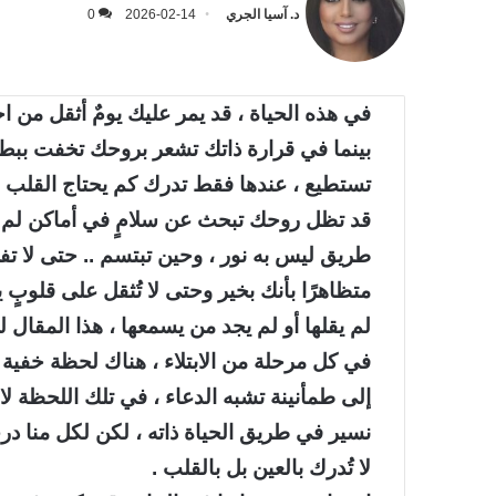
د. آسيا الجري
2026-02-14
0
في هذه الحياة ، قد يمر عليك يومٌ أثقل من 
بينما في قرارة ذاتك تشعر بروحك تخفت ببطء
تستطيع ، عندها فقط تدرك كم يحتاج القلب إ
قد تظل روحك تبحث عن سلامٍ في أماكن لم يس
طريق ليس به نور ، وحين تبتسم .. حتى لا تفض
متظاهرًا بأنك بخير وحتى لا تُثقل على قلوبٍ 
لم يقلها أو لم يجد من يسمعها ، هذا المقال ل
في كل مرحلة من الابتلاء ، هناك لحظة خفية لا
إلى طمأنينة تشبه الدعاء ، في تلك اللحظة لا يت
نسير في طريق الحياة ذاته ، لكن لكل منا د
لا تُدرك بالعين بل بالقلب .