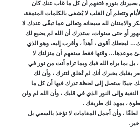
 بصيرتك بنوره فتفهم أن كل ما غاب عنك كان
أيام وتتعلم أن القلب لا يُشفى بالكلمات المنمقة،
ر والامتنان لله سبحانه وتعالى عما تبقّى عندك لا
هور أو حتى سنوات، ستدرك أن الله لم يضيع لك
ك… ليجعلك أقوى ، أهدأ ، وأقرب إليه، وهو الذي
طئ موعدها… وقتها فقط ستفهم أن منزلتك لا
، بل بما يراه الله فيك وبما تراه أنت من نور في
 بقلبك يخبرك أنك لم تُخلق لتترك ، وأن لك
لك جيدًا ستصل إلى لحظة تدرك فيها أن كل ما
نقية وإلى النور الذي في قلبك ، وأن الله لم ولن
طوة ، يمهد لك طريقك .
لطفًا ، وأن أجمل المقامات لا تؤخذ بالسعي بل
خير.