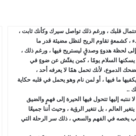
احتمال قلبك ، ورغم ذلك تواصل سيرك وكأنك ثابت ،
 ، كشمعةٍ تقاوم الريح لتظل مضيئة قدر ما
لى لحظة هدوءٍ وصدقٍ ليستريح فيها ، ورغم ذلك ،
كنها السلام يومًا ، كمن يفتّش عن ضوءٍ في
حك الدموع، لأنك تحمل همًا لا يعرفه أحد ،
يكفيها ما فيها ، أو لمن نام وهو يحمل في قلبه حكاية
ك ..
 ننتبه إليها تتحول فيها الحيرة إلى فهمٍ والضيق
غير العالم ، بل تتغير الرؤية ، وحيث أننا جميعًا
رب يخصه في الفهم والسعي ، ذلك سر الرحلة التي