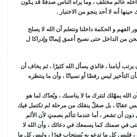
اخله عالم مختلف ، وما يراه الناس صدفةً قد يكون
 حينها أنه لا أحد ينجو من الاختبار .
نور الفهم و الحكمة داخلنا ونتعلم أن الله لا يصلح
رنا نحن من الداخل حتى نصبح أعمق إيمانًا وإدراكا ل
 يرتب أيامنا ، فالذي يسأل الله كثيرًا ، ثم يخاف أن
أن التأخير ليس رفضًا أو نسيانًا ، وأن ما ينتظره
 الله يمهّلك لتترك ما لا يناسبك ، ويُعدّك لما هو
س عقابًا ، بل صقلٌ ينقلك من مرحلة لم تكتمل فيك
دون أن تشعر ، أما عندما تتألم بصمتٍ لأن الألم
 حتى في صمتك كما يسمعك في دعائك ، وأن الله لا
 فليس كل ما تدعو به يُستجاب فورًا ، وليس كل ما