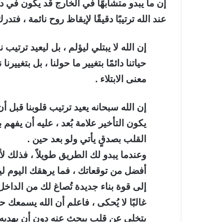
إن ما يبدو متشابهًا في الخارج قد يكون في د
عند الله ترتيبًا دقيقًا لإيقاظ روح نائمة ، فتدرك
إن الله لا يبتلي ليؤلم ، بل ليعيد ترتيب 
حياتنا دائمًا بتغيير ما حولنا ، بل بتغيي
معنى الابتلاء .
إن الله سبحانه يعيد ترتيب قلوبنا قبل أن
يكون التأخير علامة بُعد ، عليه أن يفهم ب
القلب بصدقٍ يأتي ولو بعد حين .
وعندما يبدو لك الطريق طويلاً ، فذلك لأن
أفضل من توقعاتك ، فما يرهقك اليوم لي
إلى قوة بناء جديدة تُصاغ لك من الداخل 
غالبًا لا يُحكى ، فاعلم أن الله يسمعك
يتخلى عن قلب يبحث عنه دون أن يهديه ،