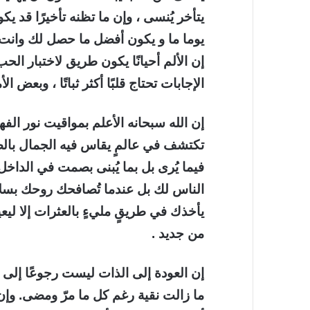
يتأخر يُنسى ، وإن ما تظنه تأخيرًا قد يك
يوما ما و يكون أفضل ما حصل لك وانت ل
إن الألم أحيانًا يكون طريق لاختبار ال
الإجابات تحتاج قلبًا أكثر ثباتًا ، وبعض الأ
إن الله سبحانه الأعلم بمواقيت نور ال
تكتشف في عالمٍ يقاس فيه الجمال بالص
فيما يُرى بل بما يُبنى بصمت في الداخ
الناس لك بل عندما تُصافحك روحك بسلام
يأخذك في طريقٍ مليءٍ بالعثرات إلا لي
من جديد .
إن العودة إلى الذات ليست رجوعًا إلى 
ما زالت نقية رغم كل ما مرّ ومضى. وإ