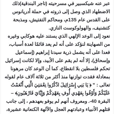
عبر عنه شيكسبير في مسرحيته (تاجر البندقية)ذلك
الاضطهاد الذي وصل إلى ذروته في حملة أدريانوس
على القدس عام 135م، ومحاكم التفتيش، ومذبحة
كتشنيف، والهولوكوست النازي.
نعود إلى الوعد الإلهي الذي يستند عليه هوكابي وغيره
من الصهاينة لنؤكد على أنه لم يعد قائمًا لعدة أسباب،
فعدا على أنه يشمل ذرية سيدنا إبراهيم (إسماعيل
وإسحاق)، إلا أنه لم يقم على الأبيد، وإلا لكانت إسرائيل
تحكم فلسطين بلا انقطاع، كما أن الوعد كان مرهونا
بمعادلة فقدت توازنها منذ أكثر من ثلاثة آلاف عام لقوله
تعالى : ” ﴿ يَا بَنِي إِسْرَائِيلَ اذْكُرُوا نِعْمَتِيَ الَّتِي أَنْعَمْتُ
عَلَيْكُمْ وَأَوْفُوا بِعَهْدِي أُوفِ بِعَهْدِكُمْ وَإِيَّايَ فَارْهَبُونِ﴾ –
البقرة 40-. ومعروف أنهم لم يوفو بعهدهم ، إلى جانب
قتلهم الأنبياء وعبادتهم العجل والآلهة الكنعانية عشيرة،