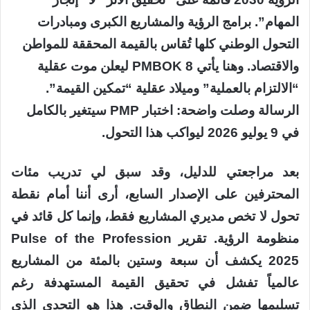
المهام”. برامج الرؤية والمشاريع الكبرى ومبادرات
التحول الوطني كلها تُقاس بالقيمة المحققة للمواطن
والاقتصاد. وهنا يأتي PMBOK 8 ليعلن موت عقلية
“الالتزام بالعملية” وميلاد عقلية “تمكين القيمة”.
الرسالة وصلت واضحة: اختبار PMP سيتغير بالكامل
في 9 يوليو 2026 ليواكب هذا التحول.
بعد مراجعتي للدليل، وقد سبق لي تدريب مئات
المحترفين على الإصدار السابع، أرى أننا أمام نقطة
تحول لا تخص مديري المشاريع فقط، وإنما كل قائد في
منظومة الرؤية. تقرير Pulse of the Profession
2025 يكشف أن سبعة وستين بالمئة من المشاريع
عالمياً تفشل في تحقيق القيمة المستهدفة رغم
تسليمها ضمن النطاق والوقت. هذا هو التحدي الذي