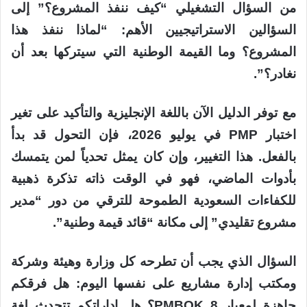
من السؤال التشغيلي “كيف ننفذ المشروع؟” إلى
السؤالين الاستراتيجيين الأهم: “لماذا ننفذ هذا
المشروع؟ وما القيمة الوطنية التي سيتركها بعد أن
نغادر؟”.
مع توفر الدليل الآن باللغة الإنجليزية والتأكيد على تغير
اختبار PMP في يوليو 2026، فإن التحول قد بدأ
بالفعل. هذا التغيير، وإن كان يمثل تحدياً لمن يتمسك
بأدوات الماضي، فهو في الوقت ذاته تذكرة ذهبية
للكفاءات السعودية الطموحة للترقي من دور “مدير
مشروع تقليدي” إلى مكانة “قائد قيمة وطنية”.
السؤال الذي يجب أن تطرحه كل وزارة وهيئة وشركة
ومكتب إدارة مشاريع على نفسها اليوم: هل فرقكم
جاهزة لمعيار PMBOK 8؟ هل إداراتكم تتحدث لغة