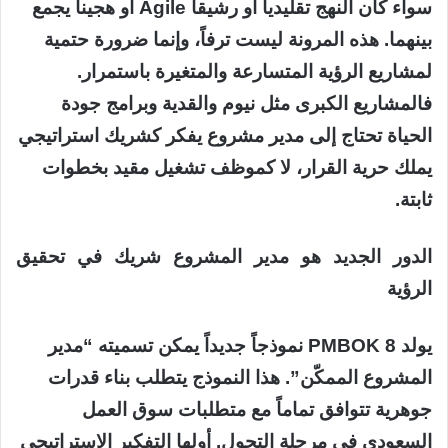
سواء كان النهج تقليدياً أو رشيقاً Agile أو هجيناً يجمع
بينهما. هذه المرونة ليست ترفاً، وإنما ضرورة حتمية
لمشاريع الرؤية المتسارعة والمتغيرة باستمرار.
فالمشاريع الكبرى مثل نيوم والقدية وبرامج جودة
الحياة تحتاج إلى مدير مشروع يفكر كشريك استراتيجي
يملك حرية القرار، لا كموظف تشغيل مقيد بخطوات
ثابتة.
الدور الجديد هو مدير المشروع شريك في تحقيق
الرؤية
يولد PMBOK 8 نموذجاً جديداً يمكن تسميته “مدير
المشروع الممكّن”. هذا النموذج يتطلب بناء قدرات
جوهرية تتوافق تماماً مع متطلبات سوق العمل
السعودي في مرحلة التحول. أولها التفكير الاستراتيجي