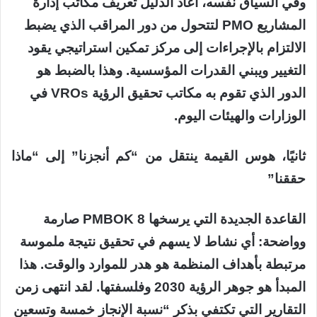
وفي السياق نفسه، أعاد الدليل تعريف مكاتب إدارة
المشاريع PMO لتتحول من دور المراقب الذي يضبط
الالتزام بالإجراءات إلى مركز تمكين استراتيجي يقود
التغيير ويبني القدرات المؤسسية. وهذا بالضبط هو
الدور الذي تقوم به مكاتب تحقيق الرؤية VROs في
الوزارات والهيئات اليوم.
ثانيًا، هوس القيمة ينتقل من “كم أنجزنا” إلى “ماذا
حققنا”
القاعدة الجديدة التي يرسخها PMBOK 8 صارمة
وواضحة: أي نشاط لا يسهم في تحقيق نتيجة ملموسة
مرتبطة بأهداف المنظمة هو هدر للموارد والوقت. هذا
المبدأ هو جوهر الرؤية 2030 وفلسفتها. لقد انتهى زمن
التقارير التي تكتفي بذكر “نسبة الإنجاز خمسة وتسعين