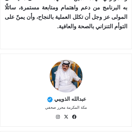
به البرنامج من دعم واهتمام ومتابعة مستمرة، سائلًا
المولى عز وجل أن تكلل العملية بالنجاح، وأن يمنّ على
التوأم التنزاني بالصحة والعافية.
عبدالله الذويبي
مكة المكرمة محرر صحفي
في
‫X
انس
سب
تقر
وك
ام