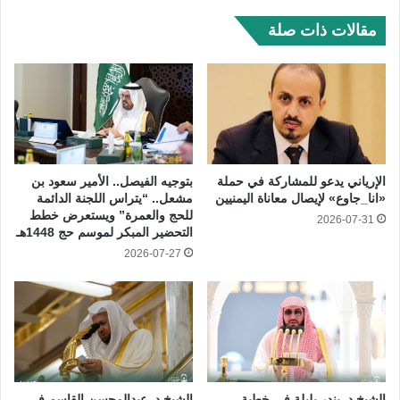
مقالات ذات صلة
الإرياني يدعو للمشاركة في حملة
بتوجيه الفيصل.. الأمير سعود بن
«انا_جاوع» لإيصال معاناة اليمنيين
مشعل.. “يتراس اللجنة الدائمة
للحج والعمرة” ويستعرض خطط
2026-07-31
التحضير المبكر لموسم حج 1448هـ
2026-07-27
الشيخ د. بندر بليلة في خطبة
الشيخ د. عبدالمحسن القاسم في