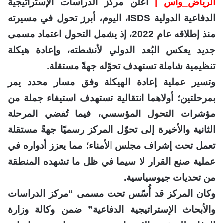
الرياض_واس |
أعلن مركز الدراسات الإستراتيجية
الدفاعية الدولية ISDS، اليوم، أبرز تحول في مسيرته
منذ إطلاقه عام 2022، إذ يشمل التحول اعتماد مسمى
جديد يعكس البُعد الدولي لأنشطته، وإعادة هيكلة
تنظيمية شاملة تستهدف تحوّله جهةً مستقلة.
وتسير عملية إعادة الهيكلة وفق مسار محدد يمر
بمرحلتين؛ أولاهما انتقالية تستهدف استيفاء جملة من
مؤشرات التحول المؤسسي، فيما تُفضي المرحلة
الثانية والأخيرة إلى تحوّل المركز رسميًا جهةً مستقلة
تعمل تحت إشراف مجلس الأمناء؛ مما يعزز أدواره في
عملية صنع القرار لا سيما في ظل ما تشهده المنطقة
من تحديات جيوسياسية.
وكان المركز قد أُسّس تحت مسمى “مركز الدراسات
والأبحاث الإستراتيجية الدفاعية” ضمن وكالة وزارة