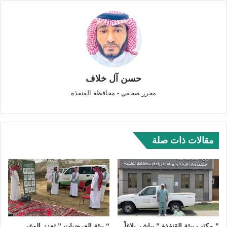
حسن آل خلاف
محرر صحفي - محافظة القنفذة
مقالات ذات صلة
” مكتب بيئة القنفذة ” يباشر بلاغاً
“ بيئة العرضيات ” تعزز الوعي