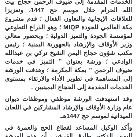
الخدمات المقدمة إلى ضيوف الرحمن حجاج بيت
الله الحرام خلال موسم حج 1447، وتعزيزا
للعلاقات الإيجابية والتعاون الفعال ؛ قدم مشروع
مكة العالمي للجودة MIQP ؛ وهو الذراع التطوعي
لمؤسسة الجودة والتميز الدولية ؛ وبحضور معالي
وزير الأوقاف والإرشاد بالجهورية اليمنية ؛ رئيس
مكتب شؤون حجاج اليمن الشيخ تركي بن عبدالله
الوادعي ؛ ورشة بعنوان ” التميز في خدمات
ضيوف الرحمن ” بمكة المكرمة ؛ وهدفت الورشة
إلى المساهمة في تطوير الأداء والارتقاء بمستوى
الخدمات المقدمة إلى الحجاج اليمينيين .
وقد استهدفت الورشة موظفي وموظفات ديوان
عام وزارة الأوقاف والإرشاد المشاركين في اللجان
الميدانية لموسم حج 1447هـ.
وأكد الوكيل المساعد لقطاع الحج والعمرة في
اليمن، الدكتور طارق القرشي، أن هذه الورشة