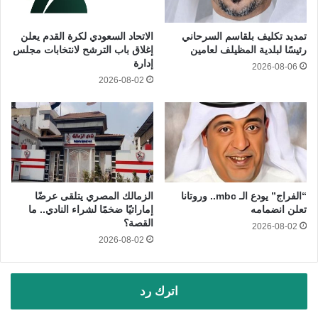
تمديد تكليف بلقاسم السرحاني
الاتحاد السعودي لكرة القدم يعلن
رئيسًا لبلدية المظيلف لعامين
إغلاق باب الترشح لانتخابات مجلس
إدارة
2026-08-06
2026-08-02
“الفراج” يودع الـ mbc.. وروتانا
الزمالك المصري يتلقى عرضًا
تعلن انضمامه
إماراتيًا ضخمًا لشراء النادي.. ما
القصة؟
2026-08-02
2026-08-02
اترك رد