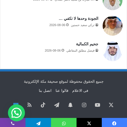
الجودة وحدها لا تكفي …
تركي سعيد حسنين
2026-08-06
جحيم الكمالية
فيصل مطلق المقاطي
2026-08-06
جميع الحقوق محفوظة لموقع صحيفة مكة الإلكترونية
فى الاعلام
قالوا عنا
اتصل بنا
‫X
‫YouTube
انستقرام
سناب
تيلقرام
‫TikTok
ملخص
نبض
تشات
الموقع