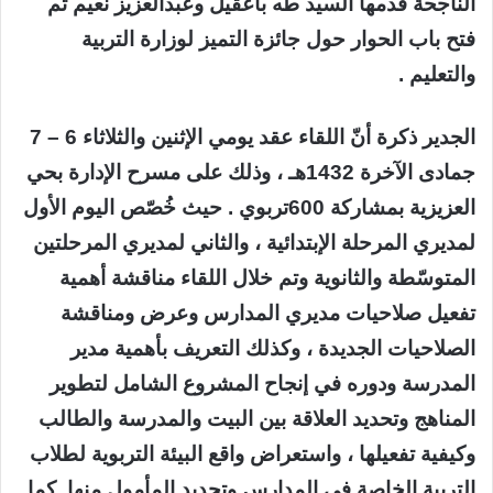
الناجحة قدمها السيد طه باعقيل وعبدالعزيز نعيم ثم
فتح باب الحوار حول جائزة التميز لوزارة التربية
والتعليم .
الجدير ذكرة أنّ اللقاء عقد يومي الإثنين والثلاثاء 6 – 7
جمادى الآخرة 1432هـ ، وذلك على مسرح الإدارة بحي
العزيزية بمشاركة 600تربوي . حيث خُصّص اليوم الأول
لمديري المرحلة الإبتدائية ، والثاني لمديري المرحلتين
المتوسّطة والثانوية وتم خلال اللقاء مناقشة أهمية
تفعيل صلاحيات مديري المدارس وعرض ومناقشة
الصلاحيات الجديدة ، وكذلك التعريف بأهمية مدير
المدرسة ودوره في إنجاح المشروع الشامل لتطوير
المناهج وتحديد العلاقة بين البيت والمدرسة والطالب
وكيفية تفعيلها ، واستعراض واقع البيئة التربوية لطلاب
التربية الخاصة في المدارس وتحديد المأمول منها .كما