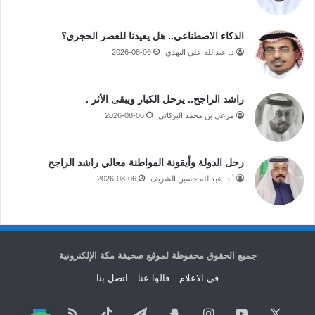
الذكاء الاصطناعي.. هل يعيدنا للعصر الحجري؟
د. عبدالله علي النهدي
2026-08-06
راشد الراجح.. يرحل الكبار ويبقى الأثر .
مرعي بن محمد البركاتي
2026-08-06
رجل الدولة وأيقونة المواطنة معالي راشد الراجح
أ.د. عبدالله حسين الشريف
2026-08-06
جميع الحقوق محفوظة لموقع صحيفة مكة الإلكترونية
فى الاعلام
قالوا عنا
اتصل بنا
‫X
‫YouTube
انستقرام
سناب
تيلقرام
‫TikTok
ملخص
نبض