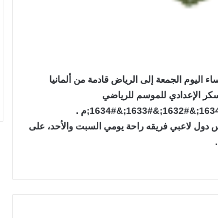
ء اليوم الجمعة إلى الرياض قادمة من ألمانيا
سكر الإعدادي للموسم للرياضي
&#1634;&#1632;&#1633;&#1633;/&#1634;&#1632;&#1633;&#1634;م .
 توماس دول لاعبي فريقه راحة يومي السبت والأحد، على