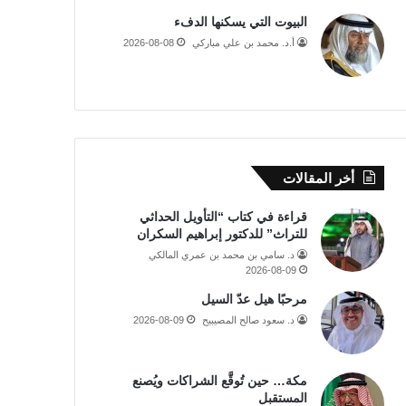
البيوت التي يسكنها الدفء
أ.د. محمد بن علي مباركي
2026-08-08
أخر المقالات
قراءة في كتاب “التأويل الحداثي
للتراث” للدكتور إبراهيم السكران
د. سامي بن محمد بن عمري المالكي
2026-08-09
مرحبًا هيل عدّ السيل
د. سعود صالح المصيبيح
2026-08-09
مكة… حين تُوقَّع الشراكات ويُصنع
المستقبل