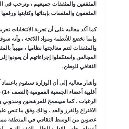
المثقفين والمثقفات جميعهم ، وترحب في ا
المثقفون والمثقفات بإبدائها وكتابتها ورفعها 
كما أكد معاليه على أن تجربة الانتخابات تجربة
وإنما تخضع للأنظمة ومواد اللائحة ، وأنه س
والمثقفات لتتم معالجتها نظاميا ، مهيباً ب
المجالس واستكملوا إجراءاتهم أن يعودوا إلى
الثقافي للوطن.
وأشار معاليه إلى أن الوزارة ستقوم باعتماد
أغل
الرغبات ، كما سيسمح للمرشحين ومندوبي وسائ
الاقتراع والفرز والعد ، وذلك وفق ما تنص عليه
عضوين من الوسط الثقافي في المنطقة ممن ل
أعضاء مجلس الإدارة الحالي للاشتراك في لجنة