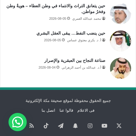
حين يتعانق التراث والانتماء في وطن العطاء – هويةُ وطن
وفخرُ مواطن.
محمد عبدالله العمري
2026-08-05
حين ينضب النفط… يبقى العقل البشري
أ. د. بكري معتوق عساس
2026-08-05
صناعة النجاح بين العبقرية والإصرار
أ.د. عبدالله بن أحمد الزهراني
2026-08-04
جميع الحقوق محفوظة لموقع صحيفة مكة الإلكترونية
فى الاعلام
قالوا عنا
اتصل بنا
‫X
‫YouTube
انستقرام
سناب
تيلقرام
‫TikTok
ملخص
نبض