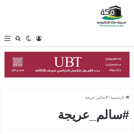
تسجيل الدخول
بحث عن
الوضع المظلم
الق
الرئيسية
/
#سالم_عريجة
#سالم_عريجة