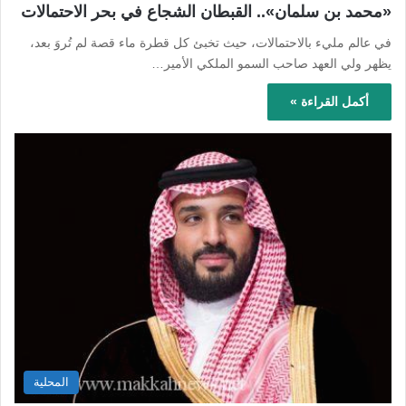
«محمد بن سلمان».. القبطان الشجاع في بحر الاحتمالات
في عالم مليء بالاحتمالات، حيث تخبئ كل قطرة ماء قصة لم تُروَ بعد،
يظهر ولي العهد صاحب السمو الملكي الأمير…
أكمل القراءة »
المحلية