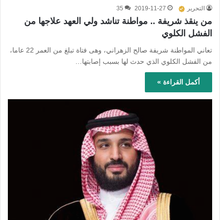
التحرير
2019-11-27
35
من ينقذ شريفة .. مواطنة تناشد ولي العهد علاجها من
الفشل الكلوي
تعاني المواطنة شريفة صالح الزهراني، وهى فتاة تبلغ من العمر 22 عاما،
من الفشل الكلوي الذي حدث لها بسبب إصابتها…
أكمل القراءة »