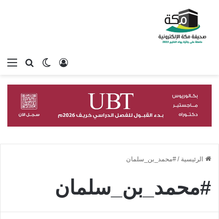
تسجيل الدخول
بحث عن
الوضع المظلم
الق
الرئيسية
/
#محمد_بن_سلمان
#محمد_بن_سلمان