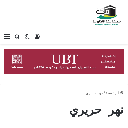
تسجيل الدخول
بحث عن
الوضع المظلم
الق
الرئيسية
/
نهر_حريري
نهر_حريري