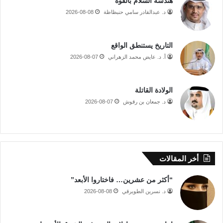
هندسة السلام بالقوة
د. عبدالقادر سامي حنبظاظة
2026-08-08
التاريخ يستنطق الواقع
أ. د. عايض محمد الزهراني
2026-08-07
الولادة القاتلة
د. جمعان بن رقوش
2026-08-07
أخر المقالات
“أكثر من عشرين… فاختاروا الأبعد”
د. نسرين الطويرقي
2026-08-08