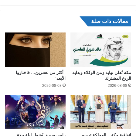
مقالات ذات صلة
مكة تُعلن نهاية زمن الوكلاء وبداية
“أكثر من عشرين… فاختاروا
الردع المشترك
الأبعد”
2026-08-08
2026-08-08
اتفاقية مكة .. المملكة ترسم
رامي صبري يُشعل ليلة جدة