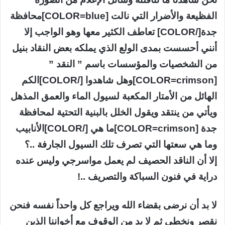
الفظيعة والأضرار التي نالت [COLOR=blue]محافظة
جدة[/COLOR] تعاطف الكثير معها وهو الواجب إلا
أنني أحسست بمدى الولع الذي يملكه بعض النقاد بنيل
من الشخصيات والمؤسسات باسم ” النقد ”
[COLOR=crimson]وهل شاهدوا [/COLOR]الكم
الهائل من الأمتار المكعبة لسيول الماء والعمق المذهل
ويأتي من ينتقد ويقول الخلل بالبنية التحتية لمحافظة
جدة [COLOR=crimson]ما هي [/COLOR]الأنابيب
وما هي سعتها التي تصرف تلك السيول الجارفة ..؟
إلا أن الناقد الحصيف لم يعمل مواسرجي وليس عنده
دراية في فنون السباكة والتصريف ..!
لا بد أن نرضى بقضاء الله ويراجع كل واحداً نفسه فنحن
نقصر ونخطي ثم لا بد من الوقوف مع أخواننا الذين