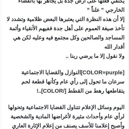
يكتفي فعلها على أرض جدة بل يجاهر بها بالفضاء
الخارجي ” علناً ”
إلا أن هذه النظرة التي يعتبرها البعض ظلامية وتشدد لا
تأخذ صيغة العموم على أهل جدة ففيهم الأتقياء وأئمة
المساجد والصالحين وكل مجتمع فيه وعليه لكن هي
أقدار الله
ولا نقول إلا ما يرضي ربنا ..
[COLOR=purple]النوازل والقضايا الاجتماعية
سرعان ما تحول إلى رأي عام وكأنها قطعة لحم
يتقاطعها رهط من القطط [/COLOR]..!
اليوم وسائل الإعلام تتناول القضايا الاجتماعية وتحولها
لرأي عام وأحداث مثيرة لأغراضها المادية والشخصية
وأصبح إعلامنا للأسف يصنف من إعلام الإثارة العاري