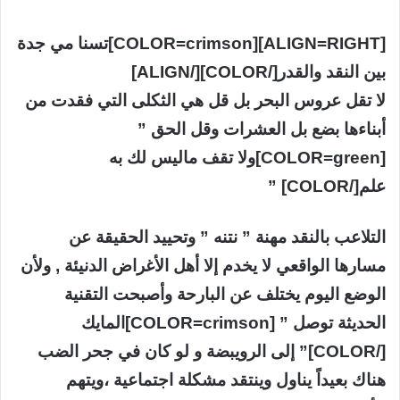
[ALIGN=RIGHT][COLOR=crimson]تسنا مي جدة
بين النقد والقدر[/COLOR][/ALIGN]
لا تقل عروس البحر بل قل هي الثكلى التي فقدت من
أبناءها بضع بل العشرات وقل الحق ”
[COLOR=green]ولا تقف ماليس لك به
علم[/COLOR] ”
التلاعب بالنقد مهنة ” نتنه ” وتحييد الحقيقة عن
مسارها الواقعي لا يخدم إلا أهل الأغراض الدنيئة , ولأن
الوضع اليوم يختلف عن البارحة وأصبحت التقنية
الحديثة توصل ” [COLOR=crimson]المايك
[/COLOR]” إلى الرويبضة و لو كان في جحر الضب
هناك بعيداً يناول وينتقد مشكلة اجتماعية ،ويتهم