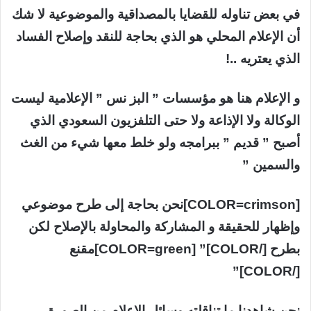
في بعض تناوله للقضايا بالمصداقية والموضوعية لا شك
أن الإعلام المحلي هو الذي بحاجة للنقد وإصلاح الفساد
الذي يعتريه ..!
و الإعلام هنا هو مؤسسات ” البز نس ” الإعلامية ليست
الوكالة ولا الإذاعة ولا حتى التلفزيون السعودي الذي
أصبح ” قديم ” ببرامجه ولو خلط معها شيء من الغث
والسمين ”
[COLOR=crimson]نحن بحاجة إلى طرح موضوعي
وإظهار للحقيقة و المشاركة والمحاولة بالإصلاح لكن
بطرح [/COLOR]” [COLOR=green]مقنع
[/COLOR]”
نحن شاهدنا ما تناقلته وسائل الإعلام من الصورة