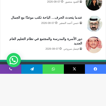
العنود منصور
2026-08-07
عندما يتحدث الحرف… الباحة تكتب موعدًا مع الجمال
حسن أحمد الصغير
2026-08-07
دور الأسرة والمدرسة والمجتمع في نظام التعليم العام
الجديد
فيصل سروجي
2026-08-07
جميع الحقوق محفوظة لموقع صحيفة مكة الإلكترونية
فيسبوك
‫X
واتساب
تيلقرام
ڤايبر
فى الاعلام
قالوا عنا
اتصل بنا
‫X
‫YouTube
انستقرام
سناب
تيلقرام
‫TikTok
ملخص
نبض
زر
ال
تشات
الموقع