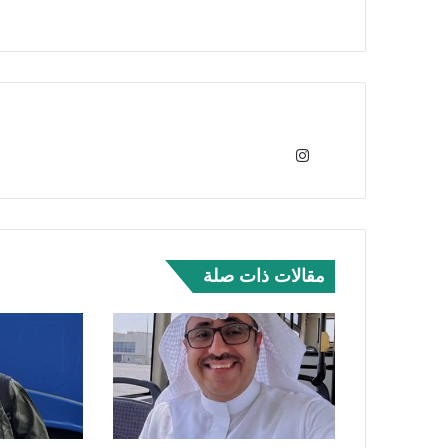
انس
تقر
ام
مقالات ذات صلة