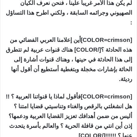
لم يكن هذا الأمر غريباً علينا ، فنحن نعرف الكيان
الصهيوني وجرائمه السابقة ، ولكني اطرح هذا التساؤل
:
[COLOR=crimson]أين إعلامنا العربي الفضائي من
هذه الحادثة ؟[/COLOR] هناك قنوات عربية لم تتطرق
إلى هذا الحادثة في حينها ، وهناك قنوات أشارة إلى
الحاثة بإشارات مخجلة وبتغطية أستطيع أن أقول أنها
رديئة.
[COLOR=crimson]فأقول لماذا يا قنواتنا العربية ؟ !!
هل انشغلتي بالرقص والغناء وتناسيتي قضايا امتنا ؟
أليس من ضمن أهدافك تعزيز القضايا العربية ودعمها؟
إذن أين انتي من قافلة الحرية ؟ والعالم بأسرة يتحدث
عنها ؟ !!!!!![/COLOR]