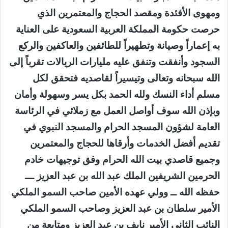
ومهوى الأفئدة ومقصد الحجاج والمعتمرين الذي
حرصت حكومة المملكة العربية السعودية على العناية
به إعماراً وصيانة وتطهيراً للطائفين والعاكفين والركع
السجود وأنفقت وتنفق عليه مليارات الريالات تقرباً إلى
الله سبحانه وتعالى وتيسيراً لقاصديه فتحقق لكل
مسلم أداء النسك ولله الحمد بكل يسر وسهولة وأمان
وبإذن الله سوف أواصل العمل مع زملائي في الرئاسة
العامة لشؤون المسجد الحرام والمسجد النبوي في
تقديم أفضل الخدمات وأرقاها للحجاج والمعتمرين
وجميع قاصدي بيت الله الحرام وفق توجيهات خادم
الحرمين الشريفين الملك عبد الله بن عبد العزيز ـــ
حفظه الله ــ وولي عهده الأمين صاحب السمو الملكي
الأمير سلطان بن عبد العزيز وصاحب السمو الملكي
النائب الثاني الأمير نايف بن عبد العزيز ومتابعة من