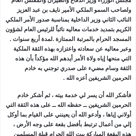
مجلس الوزراء وزير الدفاع والطيران والمفتش العام
ولصاحب السمو الملكي الأمير نايف بن عبد العزيز
النائب الثاني وزير الداخلية بمناسبة صدور الأمر الملكي
الكريم بتمديد خدمات معاليه نائباً للرئيس العام لشؤون
المسجد الحرام بالمرتبة الممتازة .لمدة أربع سنوات .
وعبر معاليه عن سعادته واعتزازه بهذه الثقة الملكية
التي منحها إياه ولاة الأمر أيدهم الله مؤكداً بأن هذه
الثقة وسام مضيء على صدري توجني به خادم
الحرمين الشريفين أعزه الله .
فأشكر الله أن يسر لي خدمة بيته ، ثم أشكر خادم
الحرمين الشريفين ــ حفظه الله ــ على هذه الثقة التي
أولاني إياها ، وأدعو الله أن يعينني على القيام بما أوكل
إلي من أعمال ترتبط بأفضل بقعة على وجه الأرض ،
هذه البقعة المباركة بيت الله الحرام قبلة المسلمين