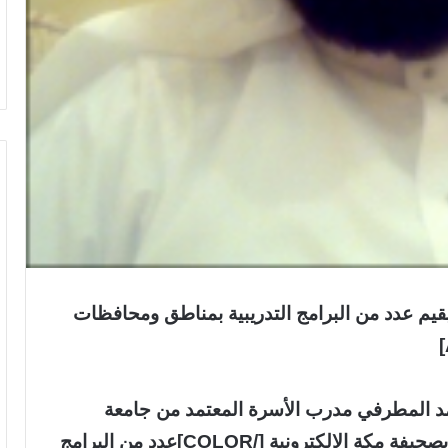
ALIGN=CENTER][COLOR=crimso]يقيم عدد من البرامج التدريبية بمناطق ومحافظات
يت بن حمد المطرفي مدرب الأسرة المعتمد من جامعة
الملك فيصل بالإحساء والكاتب والإستشاري بصحيفة مكة الإلكترونية [/COLOR]عدد من البرامج