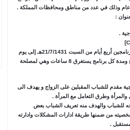
 عام وذلك في عدد من مناطق ومحافظات المملكة .
نوان :
وأوضح الأستاذ/ بشيت المطرفي بأن مدة البرنامجين أربع أيام من السبت 21/7/1431هـ إلى يوم
الثلاثاء 24/7/1431هـ بواقع يومين لكل برنامج ومدة كل برنامج يستغرق 8 ساعات وهي لمصلحة
جية مقدم للشباب المقبلين على الزواج و يهدف الى
 والمرأة وطرق التعامل مع المرأة .
جه للشباب والهدف منه تعريف الشباب بعض
خصيته من ضمنها طريقة ادارات المشكلات وادارته
مستقبل .