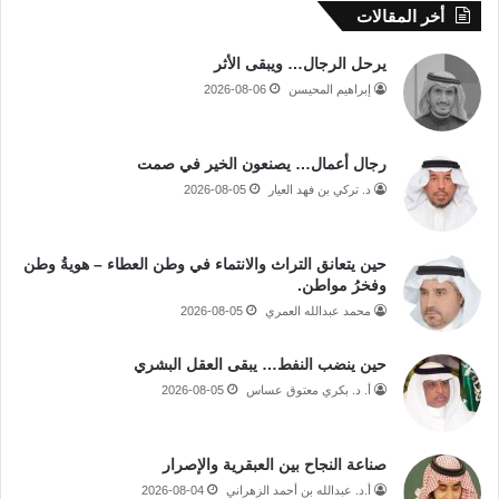
أخر المقالات
يرحل الرجال… ويبقى الأثر
إبراهيم المحيسن
2026-08-06
رجال أعمال… يصنعون الخير في صمت
د. تركي بن فهد العيار
2026-08-05
حين يتعانق التراث والانتماء في وطن العطاء – هويةُ وطن
وفخرُ مواطن.
محمد عبدالله العمري
2026-08-05
حين ينضب النفط… يبقى العقل البشري
أ. د. بكري معتوق عساس
2026-08-05
صناعة النجاح بين العبقرية والإصرار
أ.د. عبدالله بن أحمد الزهراني
2026-08-04