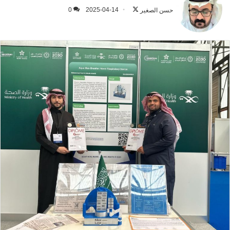
على
حسن الصغير
2025-04-14
0
X