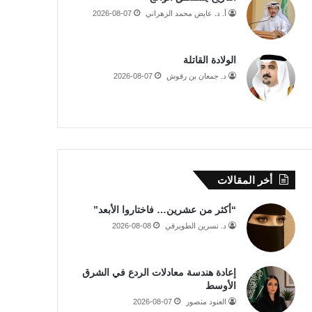
أ. د. عايض محمد الزهراني
2026-08-07
الولادة القاتلة
د. جمعان بن رقوش
2026-08-07
أخر المقالات
“أكثر من عشرين… فاختاروا الأبعد”
د. نسرين الطويرقي
2026-08-08
إعادة هندسة معادلات الردع في الشرق
الأوسط
العنود منصور
2026-08-07