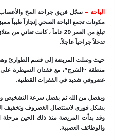
الباحة –
سجّل فريق جراحة المخ والأعصاب
مكونات تجمع الباحة الصحي إنجازاً طبياً ممي
تبلغ من العمر 29 عاماً ، كانت 
تدخلاً جراحياً عاجلاً.
حيث وصلت المريضة إلى قسم الطوارئ وهي ت
منطقة “السَرج”، مع فقدان السيطرة على ال
غضروفي شديد في الفقرات القطنية.
وبفضل من الله ثم بفضل سرعة التشخيص ودقة
بشكل فوري لاستئصال الغضروف وتخفيف ال
وقد بدأت المريضة منذ ذلك الحين مرحلة
والوظائف العصبية.