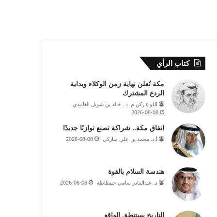
كتاب الرأي
مكة تُعلن نهاية زمن الوكلاء وبداية
الردع المشترك
اللواء ركن م. د . خالد بن شويل الغامدي
2026-08-08
اتفاق مكة.. شراكة تصنع توازنًا جديدًا
أ.د. محمد بن علي مباركي
2026-08-08
هندسة السلام بالقوة
د. عبدالقادر سامي حنبظاظة
2026-08-08
التاريخ يستنطق الواقع