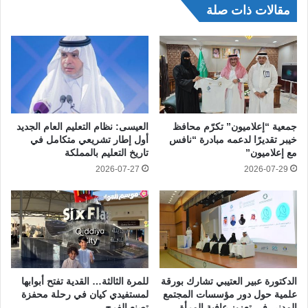
مقالات ذات صلة
جمعية “إعلاميون” تكرّم محافظ
العيسى: نظام التعليم العام الجديد
خيبر تقديرًا لدعمه مبادرة “نافس
أول إطار تشريعي متكامل في
مع إعلاميون”
تاريخ التعليم بالمملكة
2026-07-27
2026-07-29
الدكتورة عبير العتيبي تشارك بورقة
للمرة الثالثة… القدية تفتح أبوابها
علمية حول دور مؤسسات المجتمع
لمستفيدي كيان في رحلة محفزة
المدني في تعزيز عافية المرأة
تصنع الفرح