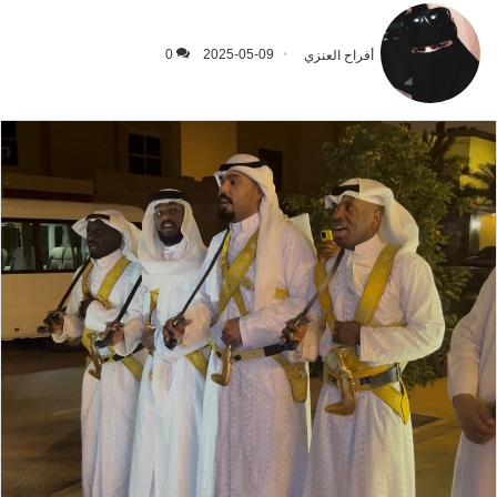
أفراح العنزي
2025-05-09
0