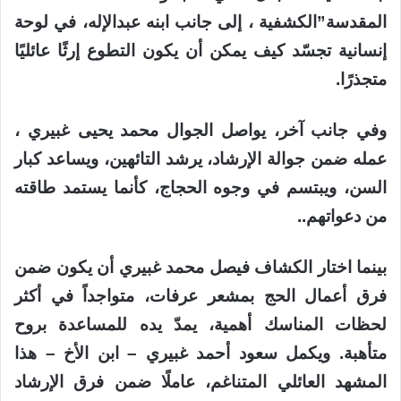
المقدسة”الكشفية ، إلى جانب ابنه عبدالإله، في لوحة
إنسانية تجسّد كيف يمكن أن يكون التطوع إرثًا عائليًا
متجذرًا.
وفي جانب آخر، يواصل الجوال محمد يحيى غبيري ،
عمله ضمن جوالة الإرشاد، يرشد التائهين، ويساعد كبار
السن، ويبتسم في وجوه الحجاج، كأنما يستمد طاقته
من دعواتهم..
بينما اختار الكشاف فيصل محمد غبيري أن يكون ضمن
فرق أعمال الحج بمشعر عرفات، متواجداً في أكثر
لحظات المناسك أهمية، يمدّ يده للمساعدة بروح
متأهبة. ويكمل سعود أحمد غبيري – ابن الأخ – هذا
المشهد العائلي المتناغم، عاملًا ضمن فرق الإرشاد