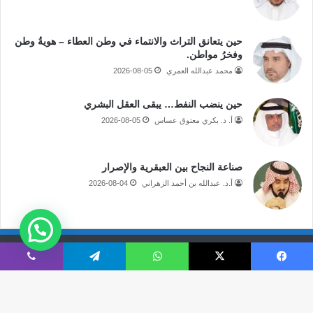
حين يتعانق التراث والانتماء في وطن العطاء – هويةُ وطن
وفخرُ مواطن.
محمد عبدالله العمري
2026-08-05
حين ينضب النفط… يبقى العقل البشري
أ. د. بكري معتوق عساس
2026-08-05
صناعة النجاح بين العبقرية والإصرار
أ.د. عبدالله بن أحمد الزهراني
2026-08-04
جميع الحقوق محفوظة لموقع صحيفة مكة الإلكترونية
فيسبوك
‫X
واتساب
تيلقرام
ڤايبر
فى الاعلام
قالوا عنا
اتصل بنا