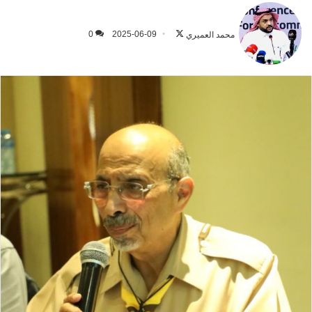
تابع
على
محمد العميري
2025-06-09
0
X