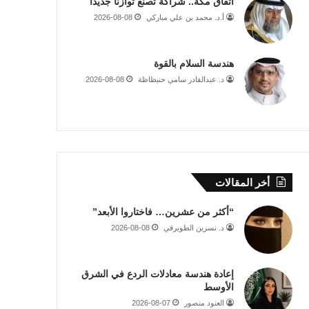
اتفاق مكة.. شراكة تصنع توازنًا جديدًا
أ.د. محمد بن علي مباركي
2026-08-08
هندسة السلام بالقوة
د. عبدالقادر سامي حنبظاظة
2026-08-08
أخر المقالات
“أكثر من عشرين… فاختاروا الأبعد”
د. نسرين الطويرقي
2026-08-08
إعادة هندسة معادلات الردع في الشرق
الأوسط
العنود منصور
2026-08-07