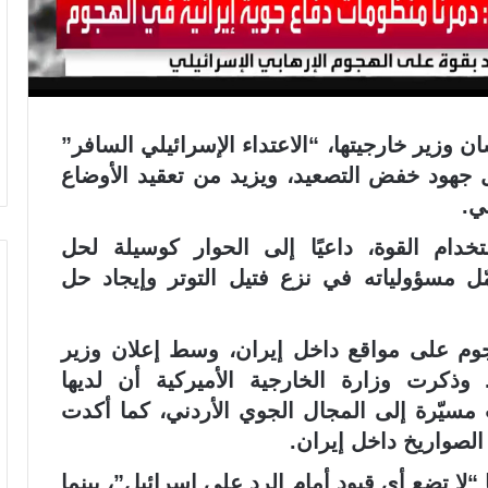
ن وزير خارجيتها، “الاعتداء الإسرائيلي السافر”
ل جهود خفض التصعيد، ويزيد من تعقيد الأوضاع
ي.
ام القوة، داعيًا إلى الحوار كوسيلة لحل
مّل مسؤولياته في نزع فتيل التوتر وإيجاد حل
وم على مواقع داخل إيران، وسط إعلان وزير
. وذكرت وزارة الخارجية الأميركية أن لديها
يّرة إلى المجال الجوي الأردني، كما أكدت
لصواريخ داخل إيران.
ا “لا تضع أي قيود أمام الرد على إسرائيل”، بينما