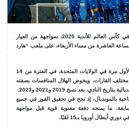
يبدأ فريق الهلال الأول لكرة القدم رحلته في كأس العالم للأندية 2025، بمواجهة من العيار
الساعة العاشرة من مساء الأربعاء، على ملعب “هارد
وتُقام النسخة الحالية من البطولة العالمية لأول مرة في الولايات المتحدة، في الفترة من 14
ليو، بمشاركة 32 فريقًا من مختلف القارات، ويخوض الهلال المنافسات بصفته
 النادي، بعد نسخ 2019 و2021 و2023.
فتتاحية بالمونديال، إذ نجح في تحقيق الفوز في جميع
لسابقة، ما يمنحه دفعة معنوية قوية قبل مواجهة
أبطال أوروبا بـ15 لقبًا.