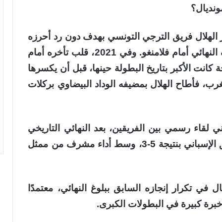
مونديال؟
 2019 بالدوحة، تجاوز الهلال فريق الترجي التونسي بهدف دون رد أحرزه
الفرنسي بافيتيمبي غوميز، ليتأهل إلى نصف النهائي أمام فلامنغو. وفي 2021، قلب تأخره أمام
اتي إلى فوز كبير 6-1، في نتيجة كانت الأكبر بتاريخ البطولة حينها، قبل أن يكسرها
ونخ لاحقًا. أما في نسخة 2023 بالمغرب، فأطاح الهلال بمضيفه الوداد البيضاوي بركلات
ني لقاء رسمي بين الفريقين، بعد النهائي التاريخي
في نسخة 2023، والذي انتهى لصالح الفريق الإسباني بنتيجة 5-3، وسط أداء مشرف من ممثل
 في تكرار إنجازه السابق ببلوغ النهائي، معتمدًا
خبرة كبيرة في البطولات الكبرى.