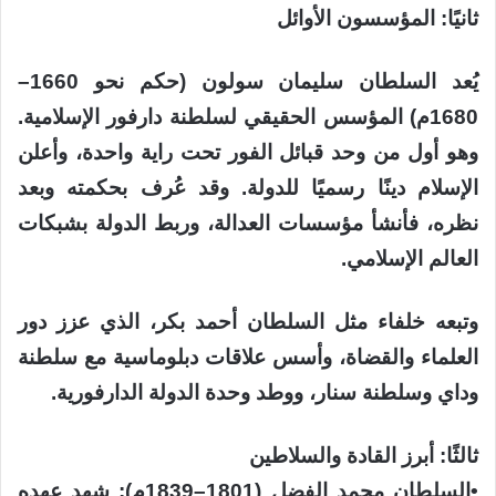
ثانيًا: المؤسسون الأوائل
يُعد السلطان سليمان سولون (حكم نحو 1660–
1680م) المؤسس الحقيقي لسلطنة دارفور الإسلامية.
وهو أول من وحد قبائل الفور تحت راية واحدة، وأعلن
الإسلام دينًا رسميًا للدولة. وقد عُرف بحكمته وبعد
نظره، فأنشأ مؤسسات العدالة، وربط الدولة بشبكات
العالم الإسلامي.
وتبعه خلفاء مثل السلطان أحمد بكر، الذي عزز دور
العلماء والقضاة، وأسس علاقات دبلوماسية مع سلطنة
وداي وسلطنة سنار، ووطد وحدة الدولة الدارفورية.
ثالثًا: أبرز القادة والسلاطين
​•​السلطان محمد الفضل (1801–1839م): شهد عهده