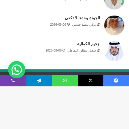
الجودة وحدها لا تكفي …
تركي سعيد حسنين
2026-08-06
جحيم الكمالية
فيصل مطلق المقاطي
2026-08-06
جميع الحقوق محفوظة لموقع صحيفة مكة الإلكترونية
فيسبوك
‫X
واتساب
تيلقرام
ڤايبر
فى الاعلام
قالوا عنا
اتصل بنا
‫X
‫YouTube
انستقرام
سناب
تيلقرام
‫TikTok
ملخص
نبض
زر
تشات
الموقع
ال