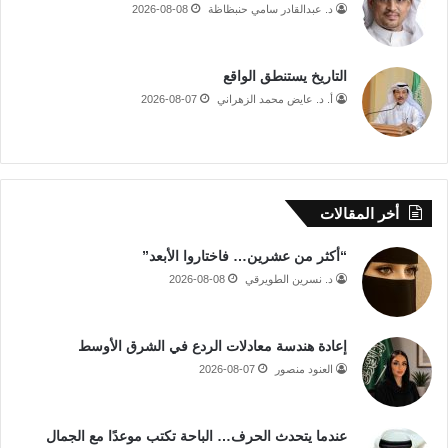
د. عبدالقادر سامي حنبظاظة
2026-08-08
التاريخ يستنطق الواقع
أ. د. عايض محمد الزهراني
2026-08-07
أخر المقالات
“أكثر من عشرين… فاختاروا الأبعد”
د. نسرين الطويرقي
2026-08-08
إعادة هندسة معادلات الردع في الشرق الأوسط
العنود منصور
2026-08-07
عندما يتحدث الحرف… الباحة تكتب موعدًا مع الجمال