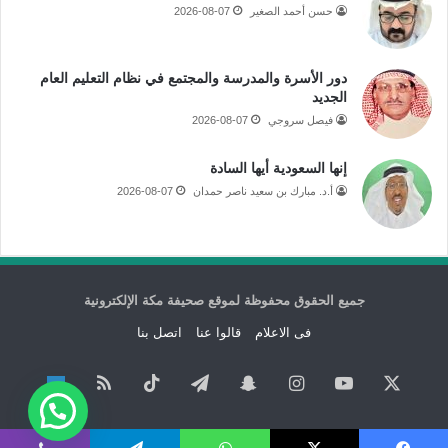
حسن أحمد الصغير
2026-08-07
دور الأسرة والمدرسة والمجتمع في نظام التعليم العام
الجديد
فيصل سروجي
2026-08-07
إنها السعودية أيها السادة
أ.د. مبارك بن سعيد ناصر حمدان
2026-08-07
جميع الحقوق محفوظة لموقع صحيفة مكة الإلكترونية
فى الاعلام
قالوا عنا
اتصل بنا
‫X
‫YouTube
انستقرام
سناب
تيلقرام
‫TikTok
ملخص
نبض
تشات
الموقع