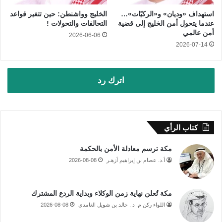
استهداف «وديان» و«الركيًات»…
الخليج وواشنطن: حين تتغير قواعد
عندما يتحول أمن الخليج إلى قضية
التحالفات والتحولات !
أمن عالمي
2026-06-06
2026-07-14
اترك رد
كتاب الرأي
مكة ترسم معادلة الأمن بالحكمة
أ.د. عصام بن إبراهيم أزهـر
2026-08-08
مكة تُعلن نهاية زمن الوكلاء وبداية الردع المشترك
اللواء ركن م. د . خالد بن شويل الغامدي
2026-08-08