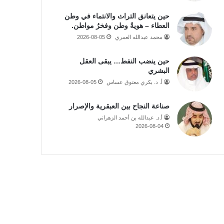
حين يتعانق التراث والانتماء في وطن
العطاء – هويةُ وطن وفخرُ مواطن.
محمد عبدالله العمري
2026-08-05
حين ينضب النفط… يبقى العقل
البشري
أ. د. بكري معتوق عساس
2026-08-05
صناعة النجاح بين العبقرية والإصرار
أ.د. عبدالله بن أحمد الزهراني
2026-08-04