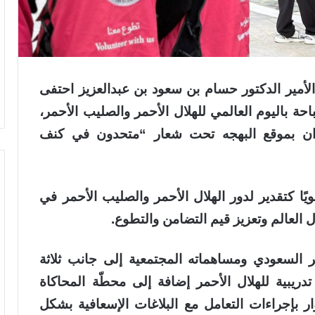
مير الدكتور حسام بن سعود بن عبدالعزيز احتفى
حة باليوم العالمي للهلال الأحمر والصليب الأحمر،
يو في غابة رغدان بموقع البهجه تحت شعار “متحدون في كنف
يًا كتقدير لدور الهلال الأحمر والصليب الأحمر في
العالم وتعزيز قيم التضامن والتطوع.
حمر السعودي ومساهماته المجتمعية إلى جانب ثلاثة
ريبية للهلال الأحمر إضافة إلى محطّة المحاكاة
اضي (VR)، لتعريف الزوار بإجراءات التعامل مع البلاغات الإسعافية بشكل