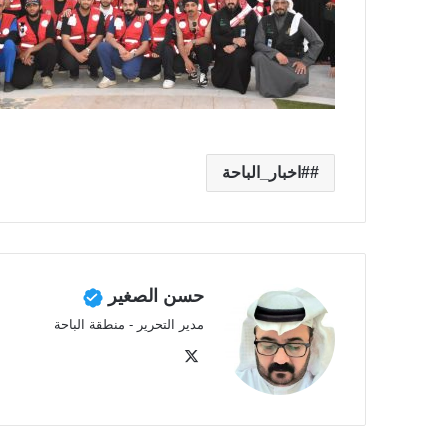
#اخبار_الباحة
حسن الصغير
مدير التحرير - منطقة الباحة
‫X