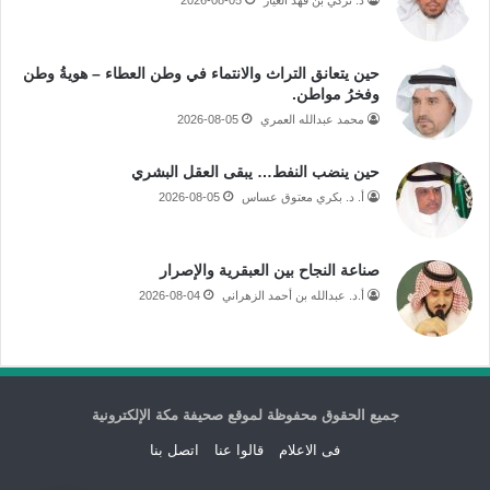
د. تركي بن فهد العيار
2026-08-05
حين يتعانق التراث والانتماء في وطن العطاء – هويةُ وطن
وفخرُ مواطن.
محمد عبدالله العمري
2026-08-05
حين ينضب النفط… يبقى العقل البشري
أ. د. بكري معتوق عساس
2026-08-05
صناعة النجاح بين العبقرية والإصرار
أ.د. عبدالله بن أحمد الزهراني
2026-08-04
جميع الحقوق محفوظة لموقع صحيفة مكة الإلكترونية
فى الاعلام
قالوا عنا
اتصل بنا