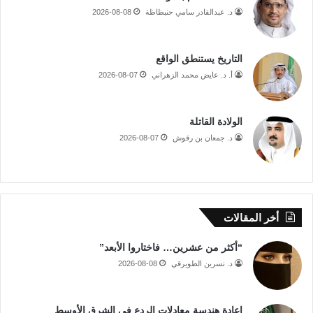
د. عبدالقادر سامي حنبظاظة
2026-08-08
التاريخ يستنطق الواقع
أ. د. عايض محمد الزهراني
2026-08-07
الولادة القاتلة
د. جمعان بن رقوش
2026-08-07
أخر المقالات
“أكثر من عشرين… فاختاروا الأبعد”
د. نسرين الطويرقي
2026-08-08
إعادة هندسة معادلات الردع في الشرق الأوسط