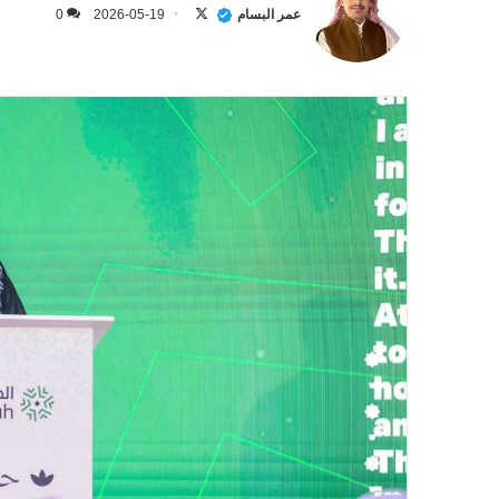
على
عمر البسام
2026-05-19
0
X