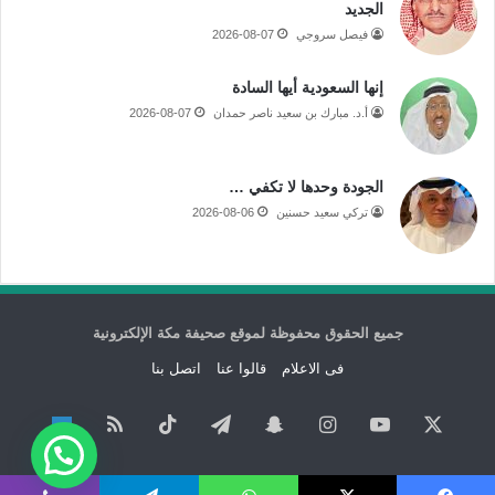
الجديد
فيصل سروجي
2026-08-07
إنها السعودية أيها السادة
أ.د. مبارك بن سعيد ناصر حمدان
2026-08-07
الجودة وحدها لا تكفي …
تركي سعيد حسنين
2026-08-06
جميع الحقوق محفوظة لموقع صحيفة مكة الإلكترونية
فى الاعلام
قالوا عنا
اتصل بنا
‫X
‫YouTube
انستقرام
سناب
تيلقرام
‫TikTok
ملخص
نبض
تشات
الموقع