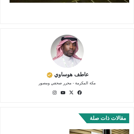
عاطف هوساوي
مكة المكرمة - محرر صحفي ومصور
في
‫X
‫Yo
انس
سب
uTu
تقر
وك
be
ام
مقالات ذات صلة