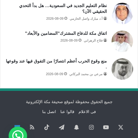
نظام التعليم الجديد في السعودية… هل بدأ التحدي
الحقيقي الآن؟
أ.د مبارك واصل الحازمي
2026-08-09
اتفاق مكة للدفاع المشترك”المضامين والأبعاد”
فلاح الزهراني
2026-08-09
منع وقوع الحرب أعظم انتصارًا من التفوق فيها عند وقوعها
.
مرعي بن محمد البركاتي
2026-08-09
جميع الحقوق محفوظة لموقع صحيفة مكة الإلكترونية
فى الاعلام
قالوا عنا
اتصل بنا
‫X
‫YouTube
انستقرام
سناب
تيلقرام
‫TikTok
ملخص
نبض