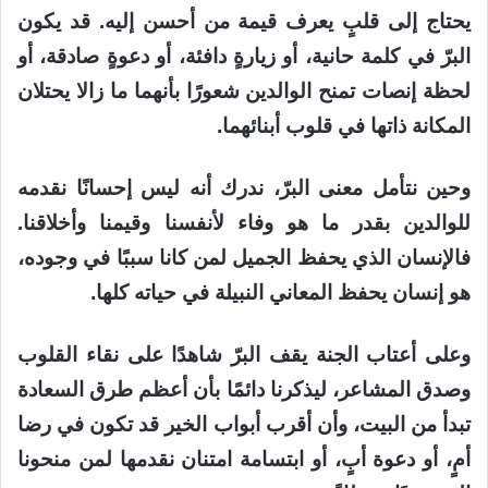
يحتاج إلى قلبٍ يعرف قيمة من أحسن إليه. قد يكون
البرّ في كلمة حانية، أو زيارةٍ دافئة، أو دعوةٍ صادقة، أو
لحظة إنصات تمنح الوالدين شعورًا بأنهما ما زالا يحتلان
المكانة ذاتها في قلوب أبنائهما.
وحين نتأمل معنى البرّ، ندرك أنه ليس إحسانًا نقدمه
للوالدين بقدر ما هو وفاء لأنفسنا وقيمنا وأخلاقنا.
فالإنسان الذي يحفظ الجميل لمن كانا سببًا في وجوده،
هو إنسان يحفظ المعاني النبيلة في حياته كلها.
وعلى أعتاب الجنة يقف البرّ شاهدًا على نقاء القلوب
وصدق المشاعر، ليذكرنا دائمًا بأن أعظم طرق السعادة
تبدأ من البيت، وأن أقرب أبواب الخير قد تكون في رضا
أمٍ، أو دعوة أبٍ، أو ابتسامة امتنان نقدمها لمن منحونا