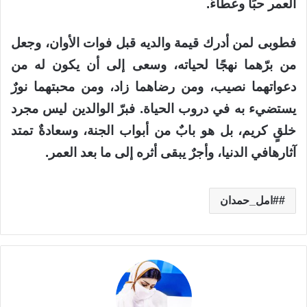
العمر حبًا وعطاءً.
فطوبى لمن أدرك قيمة والديه قبل فوات الأوان، وجعل
من برّهما نهجًا لحياته، وسعى إلى أن يكون له من
دعواتهما نصيب، ومن رضاهما زاد، ومن محبتهما نورٌ
يستضيء به في دروب الحياة. فبرّ الوالدين ليس مجرد
خلقٍ كريم، بل هو بابٌ من أبواب الجنة، وسعادةٌ تمتد
آثارهافي الدنيا، وأجرٌ يبقى أثره إلى ما بعد العمر.
#امل_حمدان