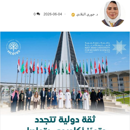
د. جوري البلادي
2026-06-04
0