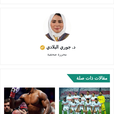
د. جوري البلادي
محررة صحفية
مقالات ذات صلة